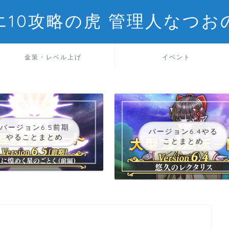
エ10攻略の虎 管理人なつお
金策・レベル上げ
イベント
バージョン6.5前期
バージョン6.4やる
やることまとめ
ことまとめ