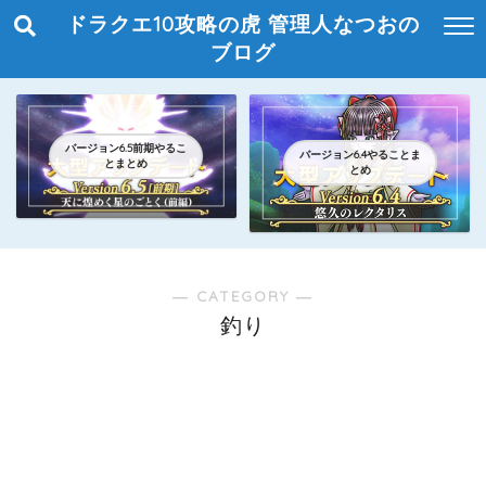
ドラクエ10攻略の虎 管理人なつおの
ブログ
バージョン6.5前期やるこ
バージョン6.4やることま
とまとめ
とめ
― CATEGORY ―
釣り