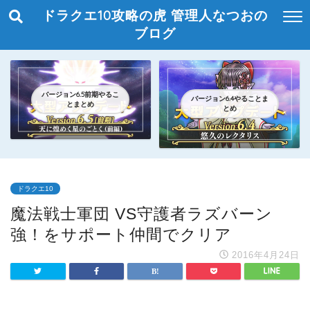
ドラクエ10攻略の虎 管理人なつおの
ブログ
バージョン6.5前期やるこ
バージョン6.4やることま
とまとめ
とめ
ドラクエ10
魔法戦士軍団 VS守護者ラズバーン
強！をサポート仲間でクリア
2016年4月24日