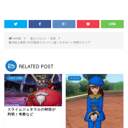
HOME
達人クエスト・宝珠
魔法戦士軍団 VS守護者ラズバーン強！をサポート仲間でクリア
RELATED POST
お役立ち情報
イベント
スライムジェネラルの特技が
判明！考察など