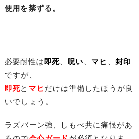
使用を禁ずる。
必要耐性は
即死
、
呪い
、
マヒ
、
封印
ですが、
即死
と
マヒ
だけは準備したほうが良
いでしょう。
ラズバーン強、しもべ共に痛恨があ
るので
会心ガード
が必須となりま