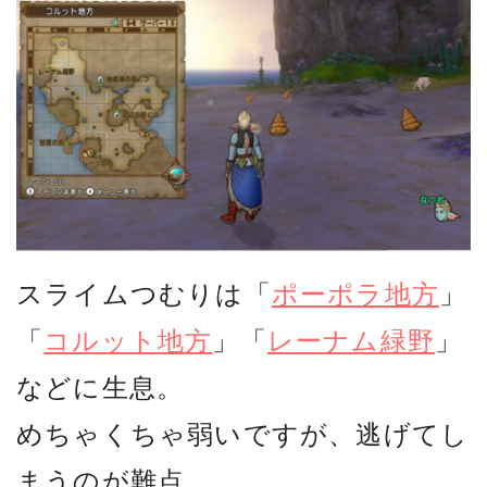
スライムつむりは「
ポーポラ地方
」
「
コルット地方
」「
レーナム緑野
」
などに生息。
めちゃくちゃ弱いですが、逃げてし
まうのが難点。