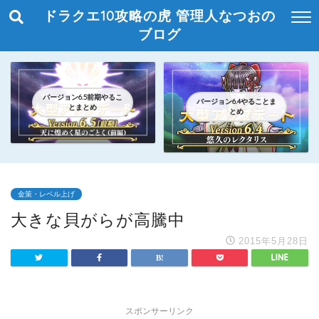
ドラクエ10攻略の虎 管理人なつおの
ブログ
バージョン6.5前期やるこ
バージョン6.4やることま
とまとめ
とめ
金策・レベル上げ
大きな貝がらが高騰中
2015年5月28日
スポンサーリンク