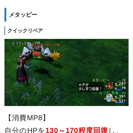
メタッピー
クイックリペア
【消費MP8】
自分のHPを
130～170程度回復
し、