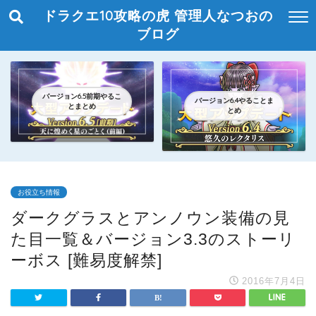
ドラクエ10攻略の虎 管理人なつおの
ブログ
バージョン6.5前期やるこ
バージョン6.4やることま
とまとめ
とめ
お役立ち情報
ダークグラスとアンノウン装備の見
た目一覧＆バージョン3.3のストーリ
ーボス [難易度解禁]
2016年7月4日