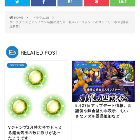
HOME
ドラクエ10
ダークグラスとアンノウン装備の見た目一覧＆バージョン3.3のストーリーボス [難易
度解禁]
RELATED POST
お役立ち情報
アップデート情報
5月27日アップデート情報。四
諸侯や錬金釜の非表示、ちい
さなメダル景品追加など
Vジャンプ2月特大号でもらえ
る超元気玉の数に誤りがあっ
たようです