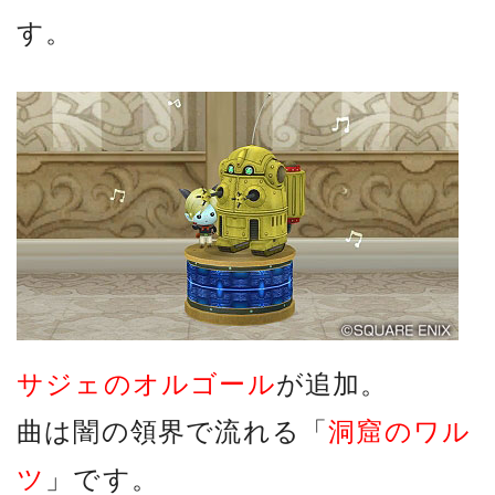
す。
サジェのオルゴール
が追加。
曲は闇の領界で流れる「
洞窟のワル
ツ
」です。