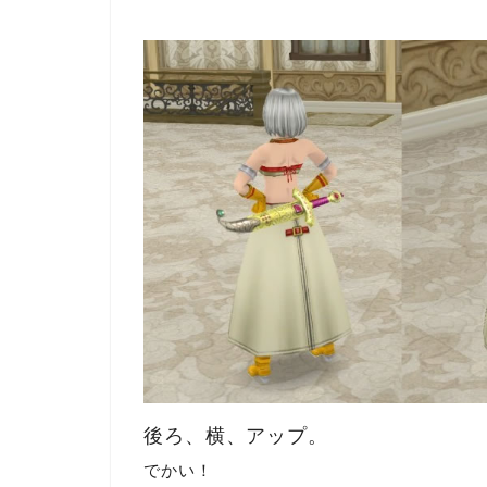
後ろ、横、アップ。
でかい！