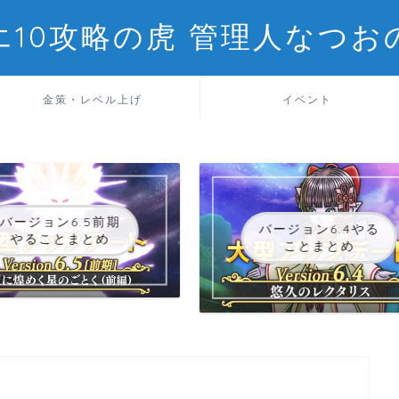
エ10攻略の虎 管理人なつお
金策・レベル上げ
イベント
バージョン6.5前期
バージョン6.4やる
やることまとめ
ことまとめ