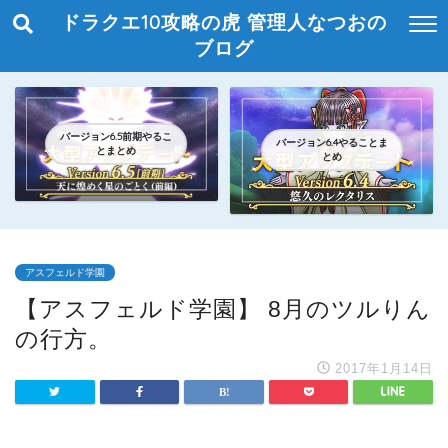
ドラクエ10攻略の虎 管理人なつおの
ブログ
バージョン6.5前期やるこ
バージョン6.4やることま
とまとめ
とめ
アスフェルド学園
【アスフェルド学園】 8月のツルりん
の行方。
2017年1月14日