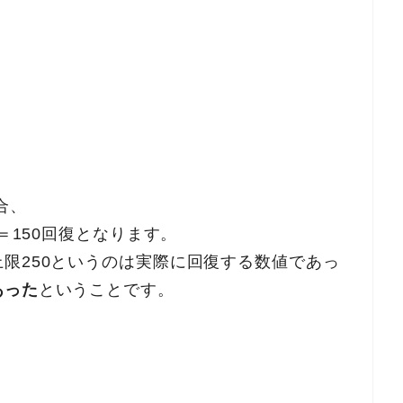
合、
＝150回復となります。
限250というのは実際に回復する数値であっ
あった
ということです。