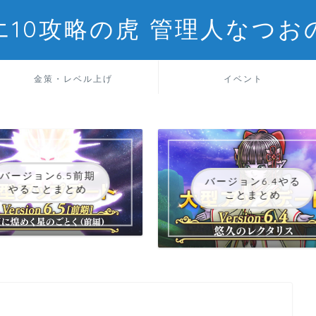
エ10攻略の虎 管理人なつお
金策・レベル上げ
イベント
バージョン6.5前期
バージョン6.4やる
やることまとめ
ことまとめ