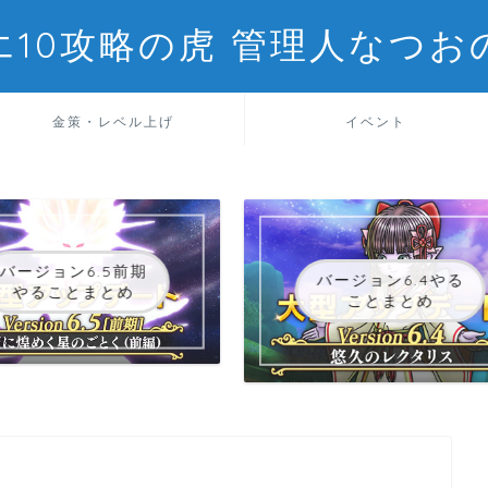
エ10攻略の虎 管理人なつお
金策・レベル上げ
イベント
バージョン6.5前期
バージョン6.4やる
やることまとめ
ことまとめ