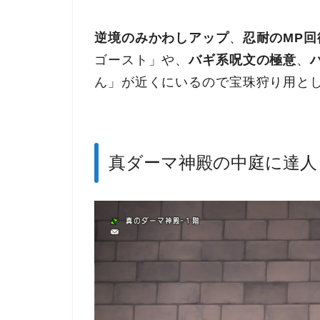
逆境のみかわしアップ
、
忍耐のMP回
ゴースト」や、
バギ系呪文の極意
、
ん」が近くにいるので宝珠狩り用と
真ダーマ神殿の中庭に達人