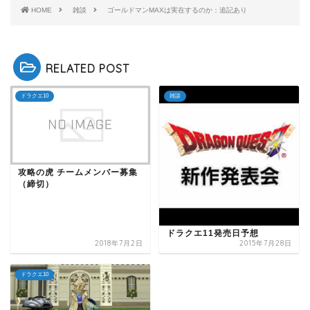
HOME
雑談
ゴールドマンMAXは実在するのか：追記あり
RELATED POST
ドラクエ10
雑談
攻略の虎 チームメンバー募集
（締切）
ドラクエ11発売日予想
2018年7月2日
2015年7月28日
ドラクエ10