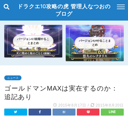
ドラクエ10攻略の虎 管理人なつおの
ブログ
バージョン6.5前期やるこ
バージョン6.4やることま
とまとめ
とめ
ニュース
ゴールドマンMAXは実在するのか：
追記あり
2015年8月17日
/
2015年8月20日