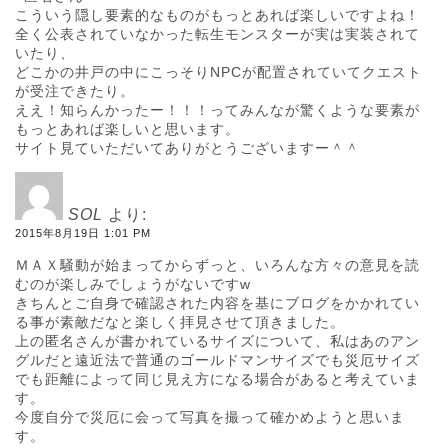
こういう隠し要素的なものがもっとあれば楽しいですよね！
全く公表されていなかった転生モンスターが実は実装されて
いたり、
どこかの井戸の中にこっそりNPCが配置されていてクエスト
が受注できたり。
ええ！知らんかったー！！！ってみんなが驚くような要素が
もっとあれば楽しいと思います。
サイト見ていただいてありがとうございますー＾＾
SOL
より:
2015年8月19日 1:01 PM
ＭＡＸ騒動が始まってからずっと、いろんな方々の意見を読
むのが楽しみでしょうがないですw
きちんとご自身で確認された内容を基にブログをかかれてい
る事が素敵だなと楽しく拝見させて頂きました。
上の匿名さんが書かれているサイズについて、私はあのアン
グルだと遠近法で普通のゴールドマンサイズでも災厄サイズ
でも距離によって同じ見え方になる場合があると考えていま
す。
今度自分で災厄に会って写真を撮って確かめようと思いま
す。