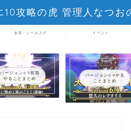
エ10攻略の虎 管理人なつお
金策・レベル上げ
イベント
バージョン6.5前期
バージョン6.4やる
やることまとめ
ことまとめ