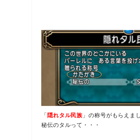
「
隠れタル民族
」の称号がもらえま
秘伝のタルって・・・