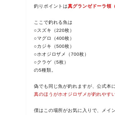
釣りポイントは
真グランゼドーラ領（
ここで釣れる魚は
○スズキ（220枚）
○マグロ（400枚）
○カジキ（500枚）
○ホオジロザメ（700枚）
○クラゲ（5枚）
の5種類。
偽でも同じ魚が釣れますが、公式本
真のほうがホオジロザメが釣れやす
僕はこの場所がお気に入りで、メイ