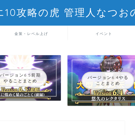
エ10攻略の虎 管理人なつお
金策・レベル上げ
イベント
バージョン6.5前期
バージョン6.4やる
やることまとめ
ことまとめ