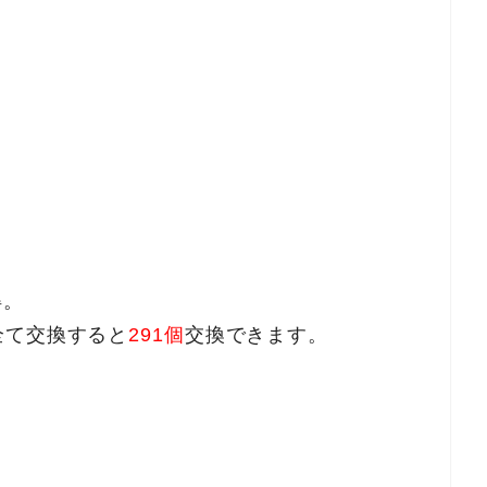
得。
全て交換すると
291個
交換できます。