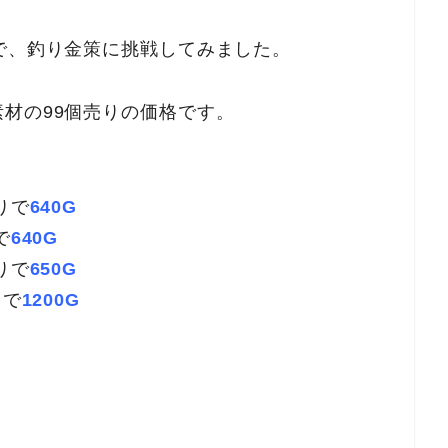
で、釣り金策に挑戦してみました。
材の99個売りの価格です。
りで
640G
で
640G
りで
650G
りで
1200G