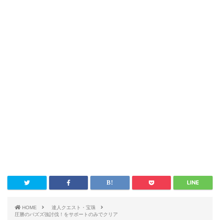
HOME
達人クエスト・宝珠
圧勝のバズズ強討伐！をサポートのみでクリア