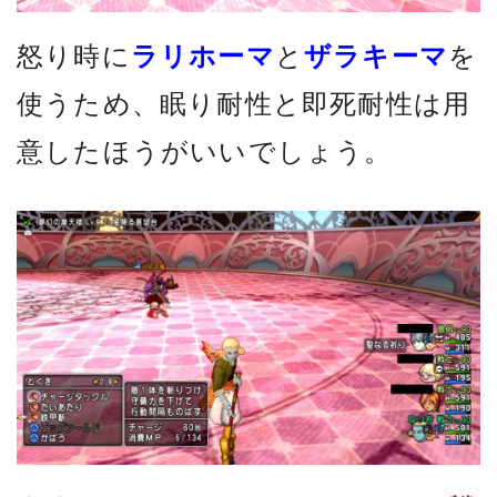
怒り時に
ラリホーマ
と
ザラキーマ
を
使うため、眠り耐性と即死耐性は用
意したほうがいいでしょう。