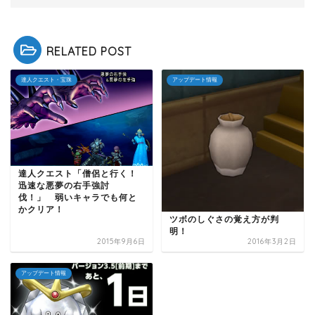
RELATED POST
達人クエスト・宝珠
アップデート情報
達人クエスト「僧侶と行く！
迅速な悪夢の右手強討
伐！」 弱いキャラでも何と
かクリア！
ツボのしぐさの覚え方が判
明！
2015年9月6日
2016年3月2日
アップデート情報