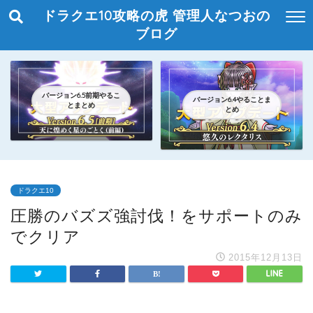
ドラクエ10攻略の虎 管理人なつおの
ブログ
バージョン6.5前期やるこ
バージョン6.4やることま
とまとめ
とめ
ドラクエ10
圧勝のバズズ強討伐！をサポートのみ
でクリア
2015年12月13日