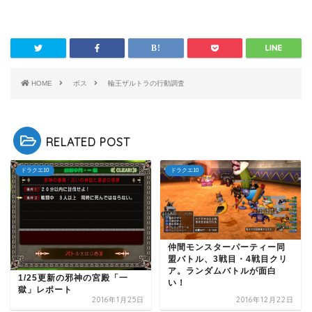
HOME
ボス
輪王ザルトラの行動調査
RELATED POST
ドラクエ10
ドラクエ10
仲間モンスターパーティー同
盟バトル、3戦目・4戦目クリ
ア。ランダムバトルが面白
1/25更新の邪神の宮殿「一
い！
獄」レポート
2016年1月25日
2016年12月22日