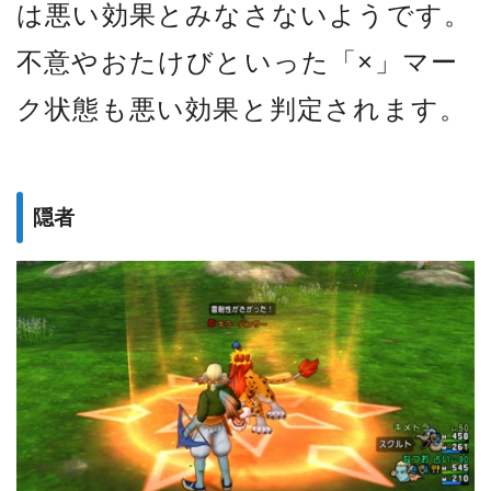
は悪い効果とみなさないようです。
不意やおたけびといった「×」マー
ク状態も悪い効果と判定されます。
隠者