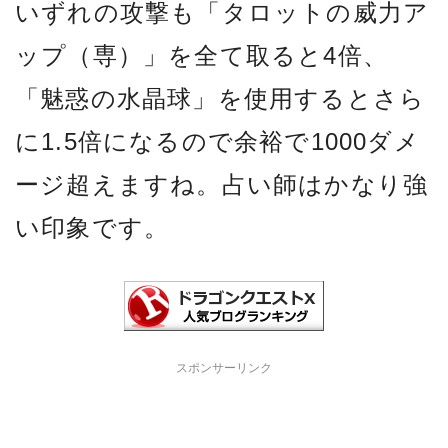
いずれの攻撃も「タロットの威力ア
ップ（専）」を全て取ると4倍、
「魅惑の水晶球」を使用するとさら
に1.5倍になるので余裕で1000ダメ
ージ超えますね。占い師はかなり強
い印象です。
スポンサーリンク