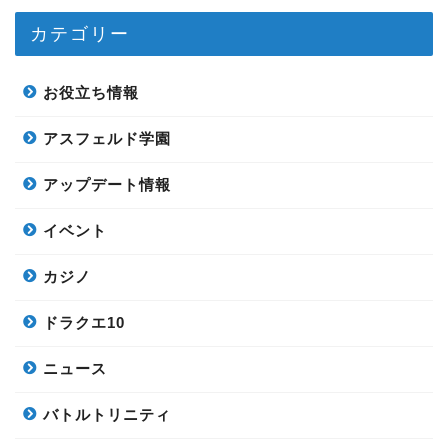
カテゴリー
お役立ち情報
アスフェルド学園
アップデート情報
イベント
カジノ
ドラクエ10
ニュース
バトルトリニティ