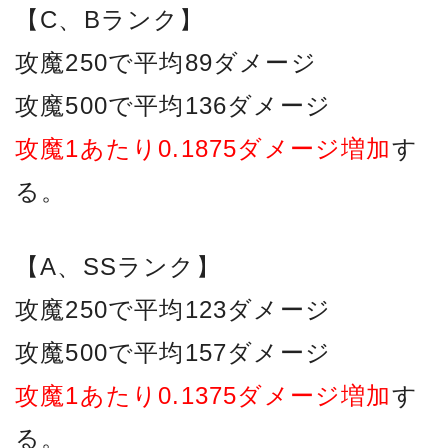
【C、Bランク】
攻魔250で平均89ダメージ
攻魔500で平均136ダメージ
攻魔1あたり0.1875ダメージ増加
す
る。
【A、SSランク】
攻魔250で平均123ダメージ
攻魔500で平均157ダメージ
攻魔1あたり0.1375ダメージ増加
す
る。