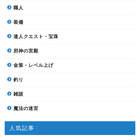
職人
装備
達人クエスト・宝珠
邪神の宮殿
金策・レベル上げ
釣り
雑談
魔法の迷宮
人気記事