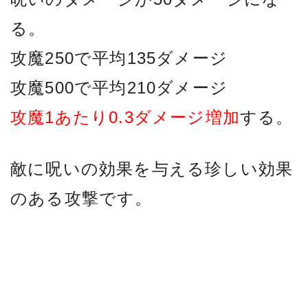
る。
攻魔250で平均135ダメージ
攻魔500で平均210ダメージ
攻魔1あたり0.3ダメージ増加
する。
敵に呪いの効果を与える珍しい効果
のある攻撃です。