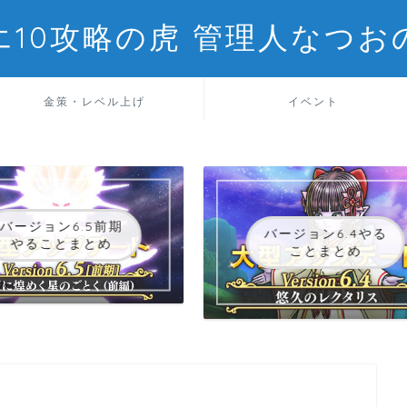
エ10攻略の虎 管理人なつお
金策・レベル上げ
イベント
バージョン6.5前期
バージョン6.4やる
やることまとめ
ことまとめ