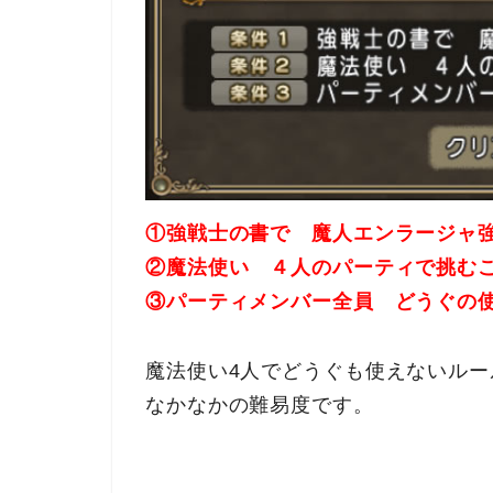
①強戦士の書で 魔人エンラージャ
②魔法使い ４人のパーティで挑む
③パーティメンバー全員 どうぐの
魔法使い4人でどうぐも使えないルー
なかなかの難易度です。