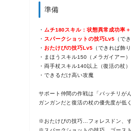
準備
・
ムチ180スキル：
状態異常成功率＋
・
スパークショットの技巧Lv5
（で
・
おたけびの技巧Lv5
（できれば飾
・まほうスキル150（メラガイアー）
・両手杖スキル140以上（復活の杖）
・できるだけ高い攻魔
サポート仲間の作戦は「バッチリが
ガンガンだと復活の杖の優先度が低
※おたけびの技巧…フォレスドン、
※スパークショットの技巧…ゴース