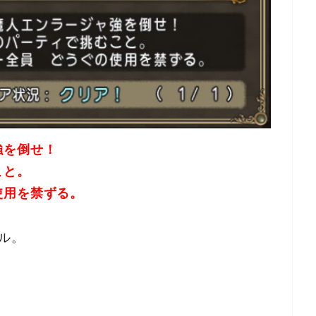
強を倒せ！
こと。
使用を禁ずる。
ル。