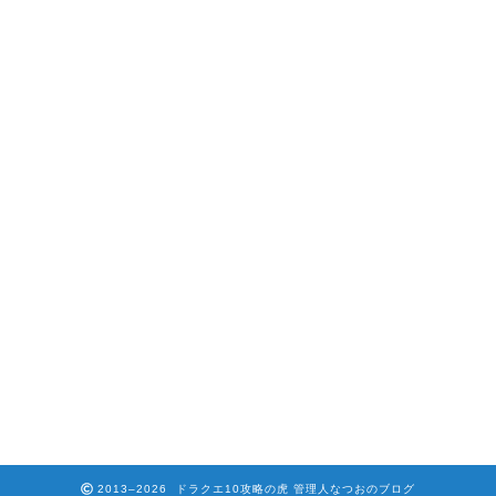
2013–2026 ドラクエ10攻略の虎 管理人なつおのブログ