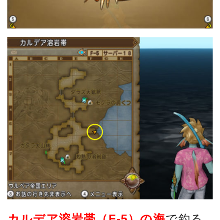
カルデア溶岩帯（F-5）の海
で釣る