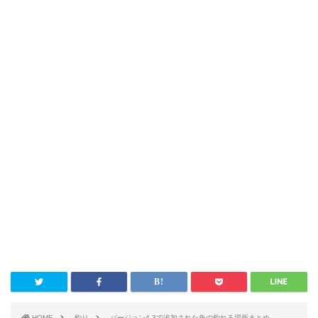
HOME
釣り
バージョン4.3で追加された魚の釣れる場所まとめ