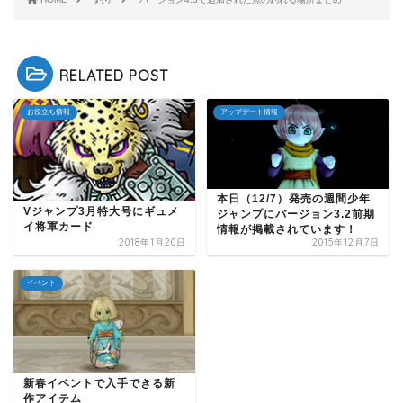
RELATED POST
お役立ち情報
アップデート情報
本日（12/7）発売の週間少年
Vジャンプ3月特大号にギュメ
ジャンプにバージョン3.2前期
イ将軍カード
情報が掲載されています！
2018年1月20日
2015年12月7日
イベント
新春イベントで入手できる新
作アイテム