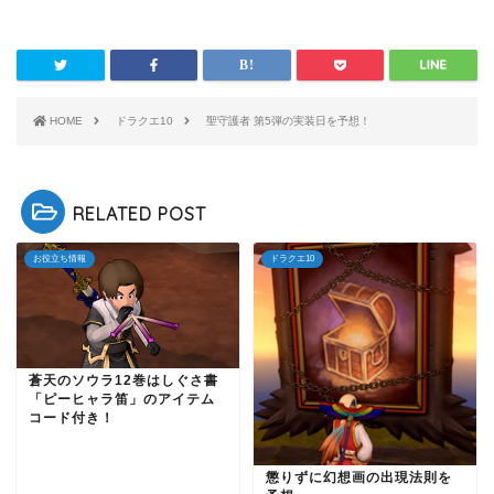
HOME
ドラクエ10
聖守護者 第5弾の実装日を予想！
RELATED POST
お役立ち情報
ドラクエ10
蒼天のソウラ12巻はしぐさ書
「ピーヒャラ笛」のアイテム
コード付き！
懲りずに幻想画の出現法則を