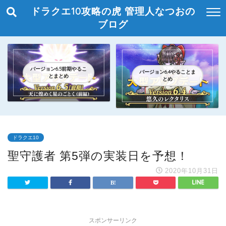
ドラクエ10攻略の虎 管理人なつおの
ブログ
バージョン6.5前期やるこ
バージョン6.4やることま
とまとめ
とめ
ドラクエ10
聖守護者 第5弾の実装日を予想！
2020年10月31日
スポンサーリンク