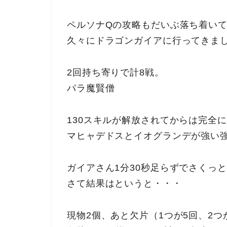
ペルソナQの攻略もだいぶ落ち着い
久々にドラゴンガイアに行ってきま
2回持ち寄りで計8戦。
パラ魔賢僧
130スキルが解放されてからは完全
マヒャデドスとイオグランデが強い
ガイアさん1分30秒足らずでさくっ
さて結果はというと・・・
現物2個、あと欠片（1つが5回、2つ