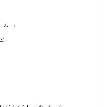
」
ーん。」
ピ♪」
思いをしてる人。心配しないで。