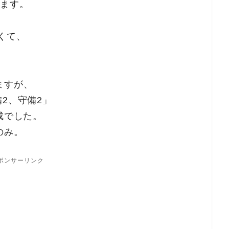
きます。
くて、
ますが、
2、守備2」
成でした。
のみ。
ポンサーリンク