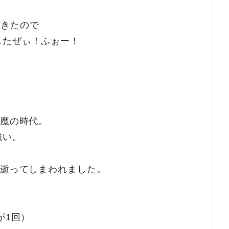
てきたので
したぜぃ！ふぉー！
に魔の時代。
強い。
と逝ってしまわれました。
が1回）