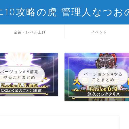
エ10攻略の虎 管理人なつお
金策・レベル上げ
イベント
バージョン6.5前期
バージョン6.4やる
やることまとめ
ことまとめ