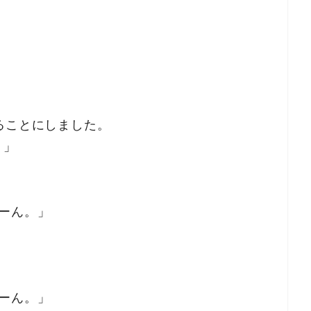
ることにしました。
！」
ーん。」
」
ーん。」