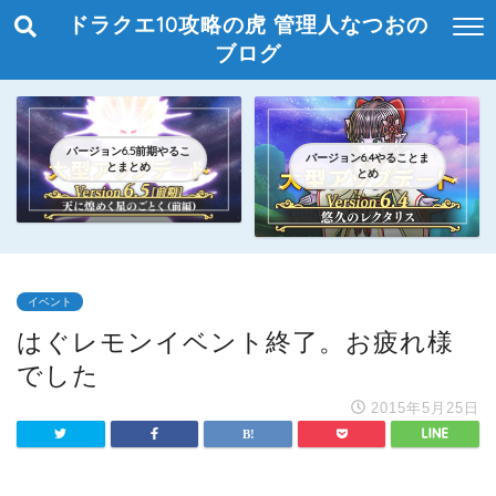
ドラクエ10攻略の虎 管理人なつおの
ブログ
バージョン6.5前期やるこ
バージョン6.4やることま
とまとめ
とめ
イベント
はぐレモンイベント終了。お疲れ様
でした
2015年5月25日