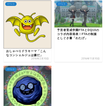
イベント
イベント
予言者育成学園FTAとDQ10の
コラボ内容発表！FTAの制服
としぐさ書「わたげ」
おしゃべりドラキーマ「こん
なコンシェルジュは嫌だ」
2016年2月10日
2016年11月10日
イベント