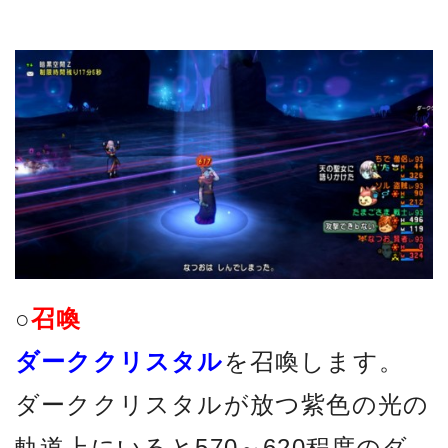
○
召喚
ダーククリスタル
を召喚します。
ダーククリスタルが放つ紫色の光の
軌道上にいると570～620程度のダ