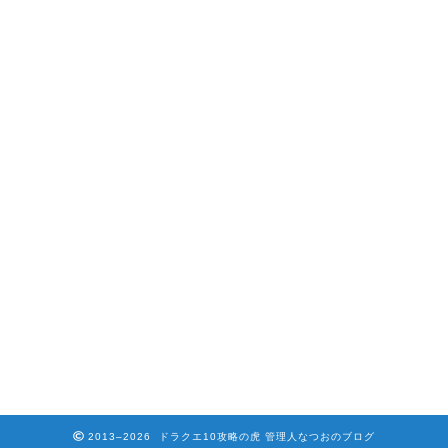
2013–2026 ドラクエ10攻略の虎 管理人なつおのブログ