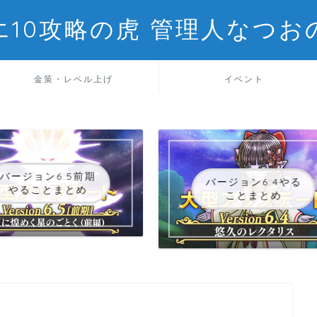
エ10攻略の虎 管理人なつお
金策・レベル上げ
イベント
バージョン6.5前期
バージョン6.4やる
やることまとめ
ことまとめ