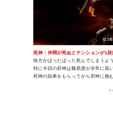
死神：仲間が死ぬとテンションが1段
味方がばったばった死んでしまうよ
特に今回の邪神は難易度が非常に高
死神の効果をもらってから邪神に挑
ス