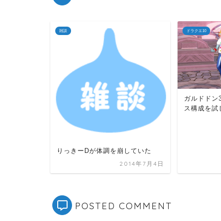
雑談
ドラクエ10
ガルドドン
ス構成を試
りっきーDが体調を崩していた
2014年7月4日
POSTED COMMENT