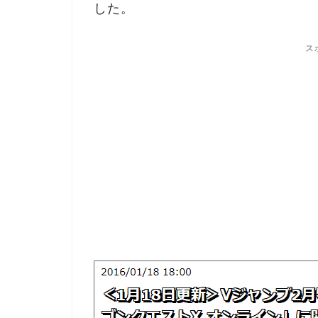
した。
ス