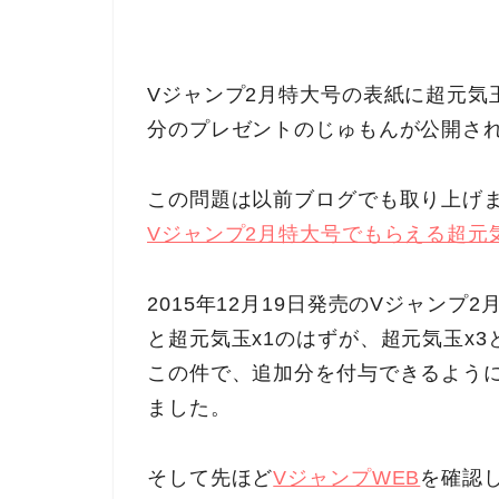
Vジャンプ2月特大号の表紙に超元気
分のプレゼントのじゅもんが公開さ
この問題は以前ブログでも取り上げ
Vジャンプ2月特大号でもらえる超元
2015年12月19日発売のVジャンプ
と超元気玉x1のはずが、超元気玉x
この件で、追加分を付与できるよう
ました。
そして先ほど
VジャンプWEB
を確認