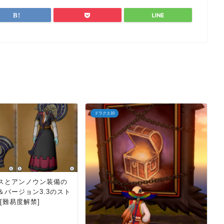
ドラクエ10
スとアンノウン装備の
＆バージョン3.3のスト
[難易度解禁]