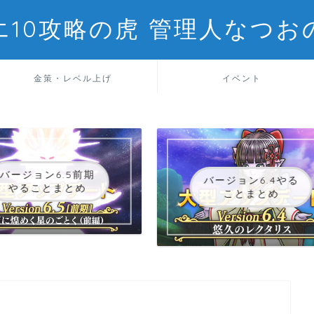
エ10攻略の虎 管理人なつお
金策・レベル上げ
イベント
バージョン6.5前期
バージョン6.4やる
やることまとめ
ことまとめ